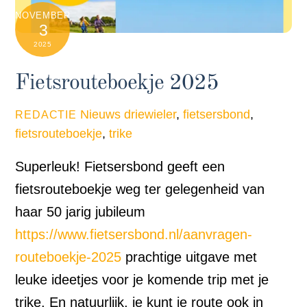
NOVEMBER
3
2025
Fietsrouteboekje 2025
Nieuws
driewieler
,
fietsersbond
,
REDACTIE
fietsrouteboekje
,
trike
Superleuk!
Fietsersbond
geeft een
fietsrouteboekje weg ter gelegenheid van
haar 50 jarig jubileum
https://www.fietsersbond.nl/aanvragen-
routeboekje-2025
prachtige uitgave met
leuke ideetjes voor je komende trip met je
trike. En natuurlijk, je kunt je route ook in