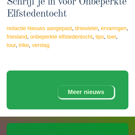
Schrijf je in voor Onbeperkte
Elfstedentocht
redactie
Nieuws
aangepast
,
driewieler
,
ervaringen
,
friesland
,
onbeperkte elfstedentocht
,
tips
,
toer
,
tour
,
trike
,
verslag
Meer nieuws