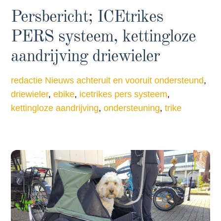
Persbericht; ICEtrikes
PERS systeem, kettingloze
aandrijving driewieler
redactie
Nieuws
achteruit en vooruit ondersteund
,
driewieler
,
ebike
,
icetrikes pers systeem
,
kettingloze aandrijving
,
ondersteuning
,
trike