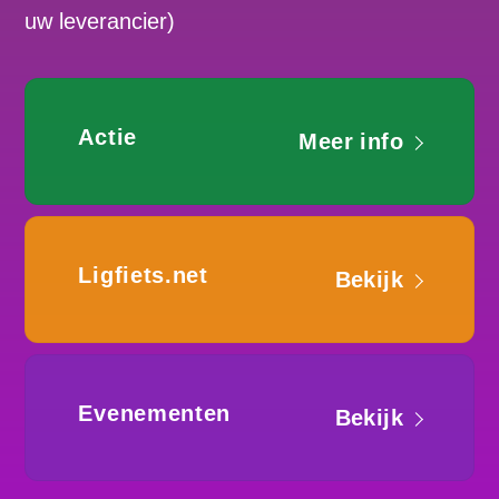
uw leverancier)
Actie
Meer info
Ligfiets.net
Bekijk
Evenementen
Bekijk