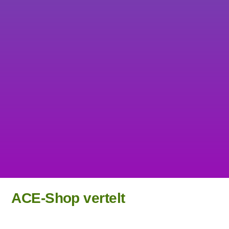
Energieweg 67, 2382ND Zoeterwoude 071-2037999
info@abeona.nl abeona.nl
De liggende hollander, Tourslaan 33/41 Eindhoven 06-
33700816 deliggendehollander.nl
ACE-Shop vertelt