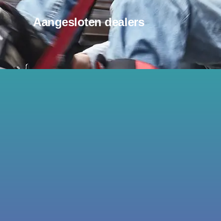
Aangesloten dealers
Elan, Copernicusstraat 10 6604 CR Wijchen info@elan.cc
Whatsapp en tel. +3124-3430854