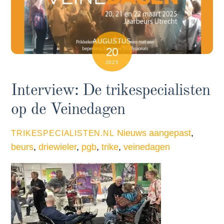
AUGUSTUS
20
2025
Interview: De trikespecialisten
op de Veinedagen
Nieuws
aangepast
,
TRIKESPECIALISTEN.NL
beurs
,
driewieler
,
pgb
,
trike
,
veinedagen