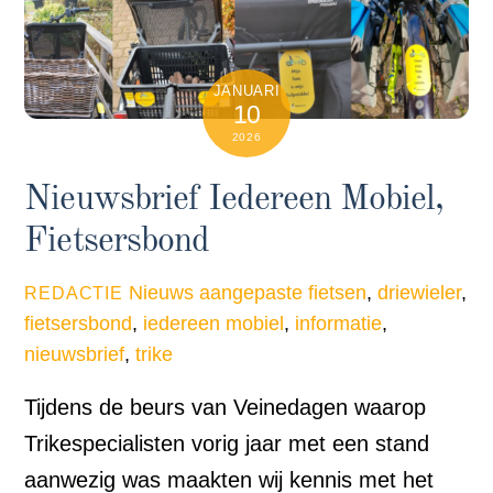
JANUARI
10
2026
Nieuwsbrief Iedereen Mobiel,
Fietsersbond
Nieuws
aangepaste fietsen
,
driewieler
,
REDACTIE
fietsersbond
,
iedereen mobiel
,
informatie
,
nieuwsbrief
,
trike
Tijdens de beurs van Veinedagen waarop
Trikespecialisten vorig jaar met een stand
aanwezig was maakten wij kennis met het